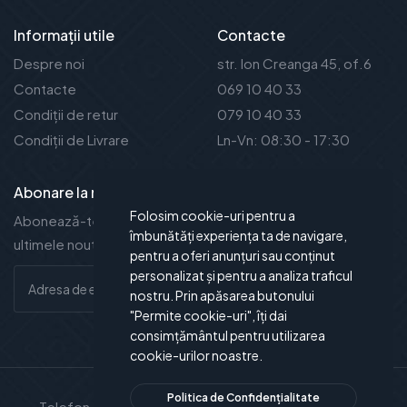
Informații utile
Contacte
Despre noi
str. Ion Creanga 45, of.6
Contacte
069 10 40 33
Condiții de retur
079 10 40 33
Condiții de Livrare
Ln-Vn: 08:30 - 17:30
Abonare la noutăți
Folosim cookie-uri pentru a
Abonează-te la newsletter-ul nostru și vei fi la curent cu
îmbunătăți experiența ta de navigare,
ultimele noutăți și oferte.
pentru a oferi anunțuri sau conținut
personalizat și pentru a analiza traficul
nostru. Prin apăsarea butonului
"Permite cookie-uri", îți dai
consimțământul pentru utilizarea
cookie-urilor noastre.
Politica de Confidențialitate
Telefon de contact
Suport Clienți