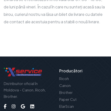
de luni până vineri. În cazul în care nu sunteți acasă sau la
birou, curierul nostru va lăsa un bilet de livrare cu datele
de contact ale acestuia pentru a stabili o nouă livrare.
Producători
Ricoh
Distribuitor oficial în
Canon
Moldova - Canon, Ricoh,
Brother
Brother.
Paper Cut
ElarScan