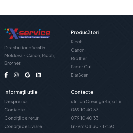
Producători
Ricoh
Distribuitor oficial în
Canon
Moldova - Canon, Ricoh,
Brother
Brother.
Paper Cut
ElarScan
Informații utile
Contacte
Despre noi
str. Ion Creanga 45, of.6
Contacte
069 10 40 33
Condiții de retur
079 10 40 33
Condiții de Livrare
Ln-Vn: 08:30 - 17:30