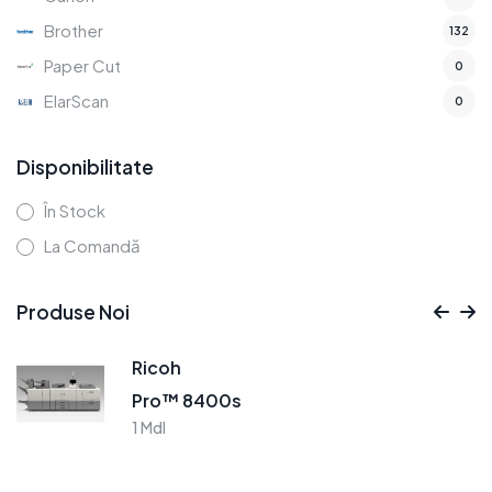
Brother
132
Paper Cut
0
ElarScan
0
Disponibilitate
În Stock
La Comandă
Produse Noi
Ricoh
Pro C7500 Color
750000 Mdl