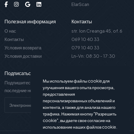
ElarScan
Полезная информация
Контакты
О нас
str. Ion Creanga 45, of.6
Контакты
069 10 40 33
Условия возврата
079 10 40 33
Условия доставки
Ln-Vn: 08:30 - 17:30
Подписаться на новости
Мы используем файлы cookie для
Подпишитесь на нашу рассылку и вы будете в курсе
улучшения вашего опыта просмотра,
последние новости и предложения.
предоставления
персонализированных объявлений и
контента, а также для анализа нашего
трафика. Нажимая кнопку "Разрешить
cookie", вы даете свое согласие на
использование наших файлов cookie.